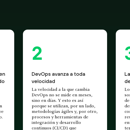
 en
DevOps avanza a toda
La
do
velocidad
de
La velocidad a la que cambia
Lo
DevOps no se mide en meses,
so
sino en días. Y esto es así
de
en
porque se utilizan, por un lado,
de
ye
metodologías ágiles y, por otro,
co
o.
procesos y herramientas de
re
integración y desarrollo
en
continuos (CI/CD) que
te