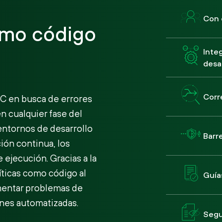
Con 
omo código
Integ
desa
Corr
IaC en busca de errores
n cualquier fase del
 entornos de desarrollo
Barr
ión continua, los
 ejecución. Gracias a la
íticas como código al
Guía
ementar problemas de
ones automatizadas.
Segu