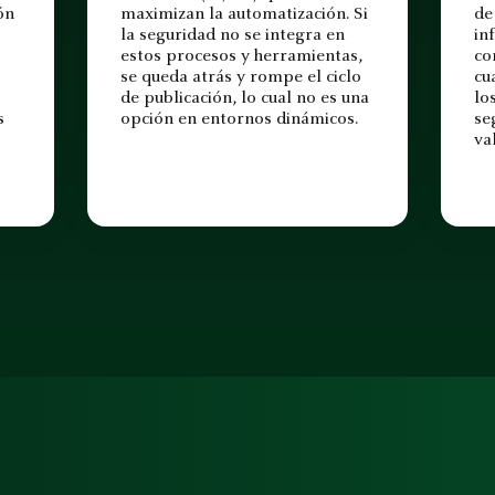
ón
maximizan la automatización. Si
de
la seguridad no se integra en
in
estos procesos y herramientas,
co
se queda atrás y rompe el ciclo
cu
de publicación, lo cual no es una
lo
s
opción en entornos dinámicos.
se
va