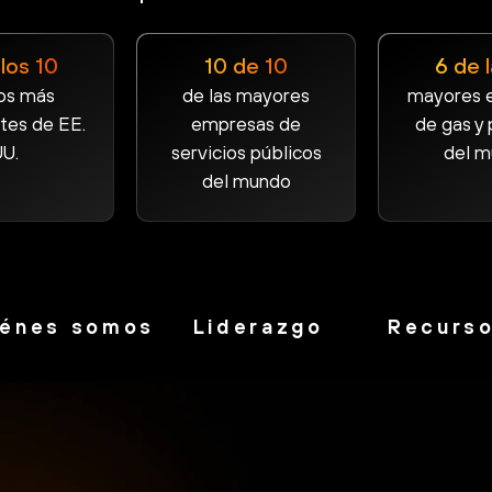
los 10
10 de 10
6 de 
os más
de las mayores
mayores 
tes de EE.
empresas de
de gas y 
U.
servicios públicos
del 
del mundo
iénes somos
Liderazgo
Recurs