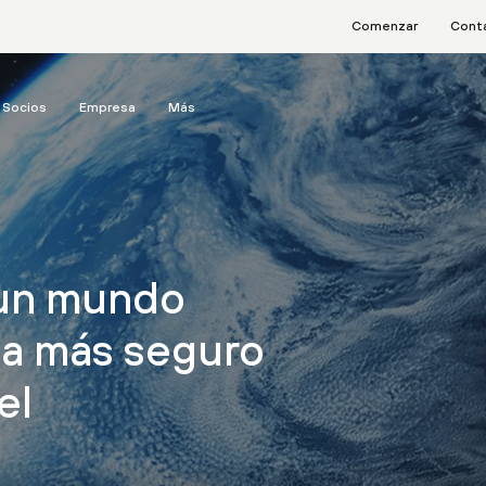
Comenzar
Cont
Socios
Empresa
Más
 un mundo
ea más seguro
el