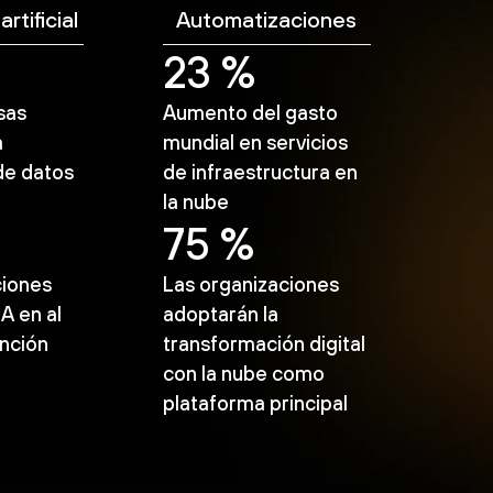
artificial
Automatizaciones
23 %
sas
Aumento del gasto
a
mundial en servicios
de datos
de infraestructura en
la nube
75 %
ciones
Las organizaciones
IA en al
adoptarán la
nción
transformación digital
con la nube como
plataforma principal