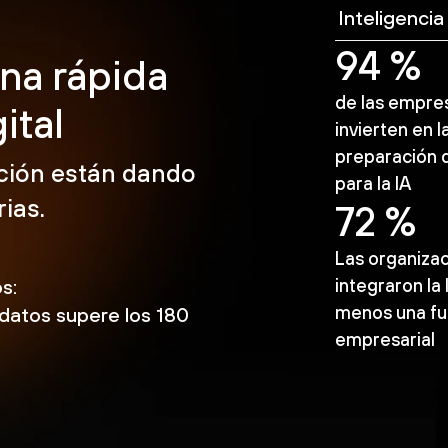
Inteligencia 
94 %
na rápida
de las empre
ital
invierten en l
preparación 
ación están dando
para la IA
ias.
72 %
Las organiza
s:
integraron la 
menos una fu
 datos supere los 180
empresarial