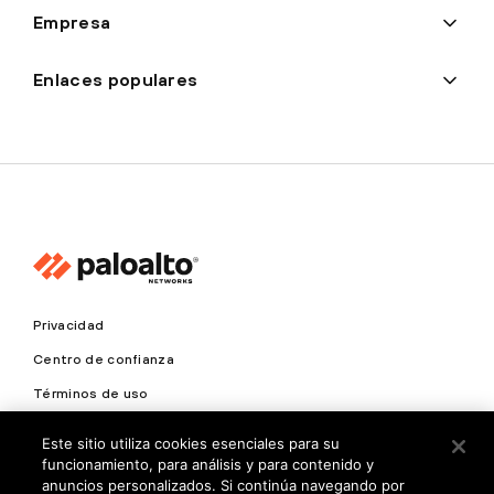
Empresa
Enlaces populares
Privacidad
Centro de confianza
Términos de uso
Documentos
Este sitio utiliza cookies esenciales para su
funcionamiento, para análisis y para contenido y
Copyright © 2026 Palo Alto Networks. Todos los derechos
anuncios personalizados. Si continúa navegando por