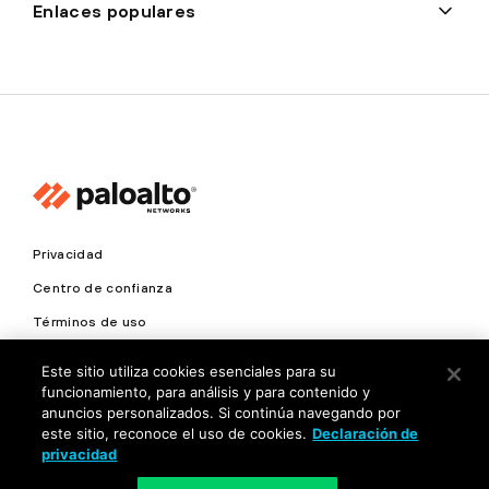
Enlaces populares
Privacidad
Centro de confianza
Términos de uso
Documentos
Este sitio utiliza cookies esenciales para su
funcionamiento, para análisis y para contenido y
Copyright © 2026 Palo Alto Networks. Todos los derechos
anuncios personalizados. Si continúa navegando por
reservados.
este sitio, reconoce el uso de cookies.
Declaración de
privacidad
ES