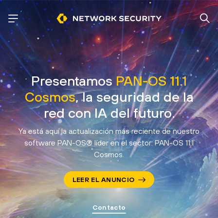
Presentamos
PAN-OS 11.1
Cosmos
, la seguridad de la
red con IA
del futuro.
Ya está aquí la actualización más reciente de nuestro
software PAN-OS® líder en el sector: PAN-OS 11.1
Cosmos.
LEER EL ANUNCIO
Contacto