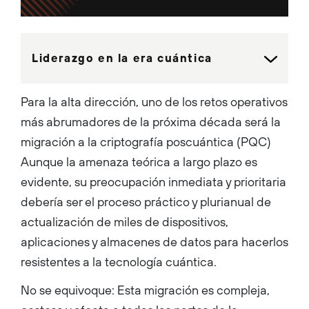
products and services to help
to protect users, applications
and infrastructure from
cybersecurity threats. An
innovation-driven technology
leader who holds over 100
Liderazgo en la era cuántica
U.S. patents, Anand leads the
AI transformation of the
Network Security business.
His team has developed a
Para la alta dirección, uno de los retos operativos
range of advanced security
capabilities including: Prisma
más abrumadores de la próxima década será la
AIRS, a comprehensive AI
security platform; Strata, an
migración a la criptografía poscuántica (PQC)
AI-powered platform; Cloud
Delivered Security Services
Aunque la amenaza teórica a largo plazo es
(CDSS); Secure Access
Service Edge (SASE); Next
evidente, su preocupación inmediata y prioritaria
Generation Firewalls (NGFW);
and Zero Trust solutions. As a
debería ser el proceso práctico y plurianual de
dynamic leader, Anand is
dedicated to building strong,
actualización de miles de dispositivos,
diverse and motivated teams
focused on creating
aplicaciones y almacenes de datos para hacerlos
innovative security products
resistentes a la tecnología cuántica.
and solutions for some of the
world’s biggest enterprise
customers. Before joining
No se equivoque: Esta migración es compleja,
Palo Alto Networks, Anand
was SVP of Engineering for