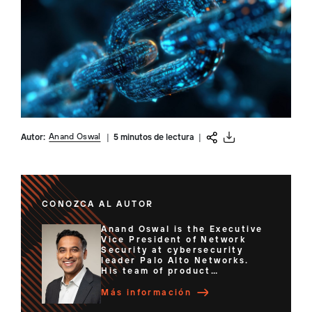
Anand Oswal
Autor:
|
5 minutos de lectura
|
CONOZCA AL AUTOR
Anand Oswal is the Executive
Vice President of Network
Security at cybersecurity
leader Palo Alto Networks.
His team of product
managers, engineers and
researchers deliver best-in-
Más información
class enterprise security