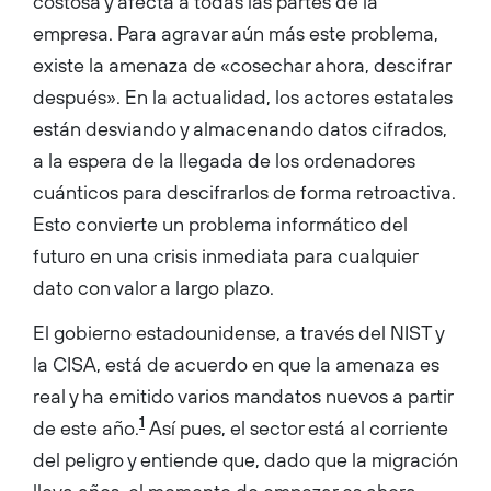
costosa y afecta a todas las partes de la
Cisco’s Intent-Based
Networking Group. At Cisco
empresa. Para agravar aún más este problema,
he was responsible for
building the complete set of
existe la amenaza de «cosechar ahora, descifrar
platforms and solutions for
the Cisco enterprise
después». En la actualidad, los actores estatales
networking portfolio. The
portfolio spans enterprise
están desviando y almacenando datos cifrados,
products across routing,
access switching, IoT
a la espera de la llegada de los ordenadores
connectivity, wireless, and
network and cloud services
cuánticos para descifrarlos de forma retroactiva.
deployed for customers
worldwide. He joined Cisco
Esto convierte un problema informático del
through the acquisition of
Starent Networks, and earlier
futuro en una crisis inmediata para cualquier
in his career, held leadership
roles at Siara Systems, Sun
dato con valor a largo plazo.
Microsystems and Ericsson.
Anand holds a bachelor’s
El gobierno estadounidense, a través del NIST y
degree in telecommunications
from the College of
la CISA, está de acuerdo en que la amenaza es
Engineering, Pune, India and a
master’s degree in computer
real y ha emitido varios mandatos nuevos a partir
networking from the
University of Southern
1
de este año.
Así pues, el sector está al corriente
California....
del peligro y entiende que, dado que la migración