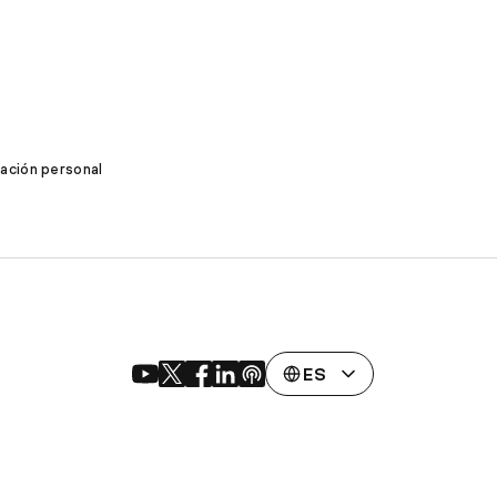
mación personal
ES