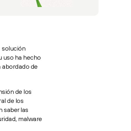
a solución
su uso ha hecho
ya abordado de
nsión de los
al de los
n saber las
uridad, malware