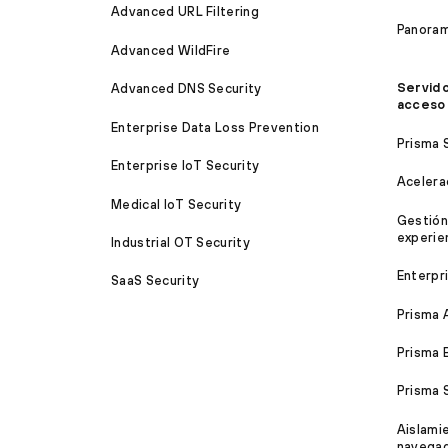
Advanced URL Filtering
Panora
Advanced WildFire
Servido
Advanced DNS Security
acceso
Enterprise Data Loss Prevention
Prisma 
Enterprise IoT Security
Acelera
Medical IoT Security
Gestión
experien
Industrial OT Security
Enterpr
SaaS Security
Prisma 
Prisma 
Prisma
Aislami
navega