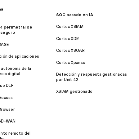
ma
SOC basado en IA
Cortex XSIAM
r perimetral de
 seguro
Cortex XDR
SASE
Cortex XSOAR
ción de aplicaciones
Cortex Xpanse
 autónoma de la
cia digital
Detección y respuesta gestionadas
por Unit 42
ise DLP
XSIAM gestionado
Access
Browser
 SD-WAN
ento remoto del
dor