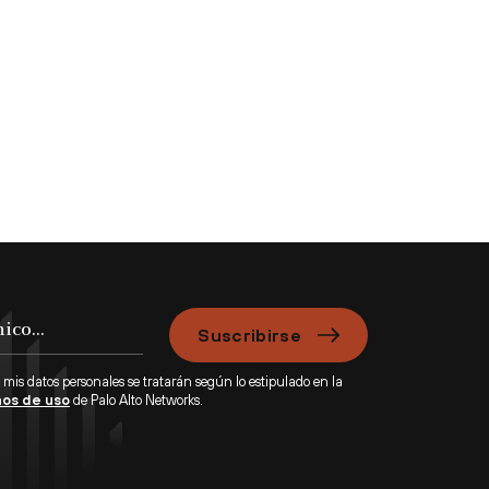
Suscribirse
 mis datos personales se tratarán según lo estipulado en la
os de uso
de Palo Alto Networks.