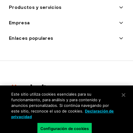
Productos y servicios
Empresa
Enlaces populares
Este sitio utiliza cookies esenciales para su
funcionamiento, para análisis y para contenido y
Privacidad
anuncios personalizados. Si continúa navegando por
este sitio, reconoce el uso de cookies.
Declaración de
Centro de confianza
privacidad
Términos de uso
Configuración de cookies
Documentos