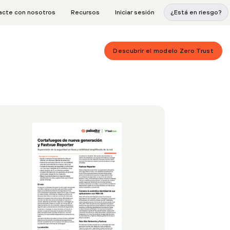
acte con nosotros
Recursos
Iniciar sesión
¿Está en riesgo?
Descubrir el modelo Zero Trust