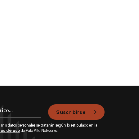
Suscribirse
 mis datos personales se tratarán según lo estipulado en la
os de uso
de Palo Alto Networks.