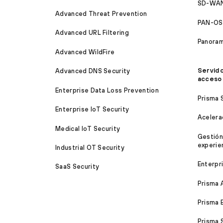
SD-WAN
Advanced Threat Prevention
PAN-OS
Advanced URL Filtering
Panora
Advanced WildFire
Servido
Advanced DNS Security
acceso
Enterprise Data Loss Prevention
Prisma 
Enterprise IoT Security
Acelera
Medical IoT Security
Gestión
experien
Industrial OT Security
Enterpr
SaaS Security
Prisma 
Prisma 
Prisma