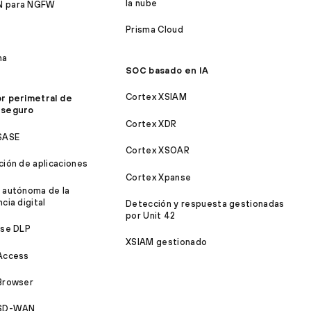
la nube
 para NGFW
Prisma Cloud
ma
SOC basado en IA
Cortex XSIAM
r perimetral de
 seguro
Cortex XDR
SASE
Cortex XSOAR
ción de aplicaciones
Cortex Xpanse
 autónoma de la
cia digital
Detección y respuesta gestionadas
por Unit 42
ise DLP
XSIAM gestionado
Access
Browser
 SD-WAN