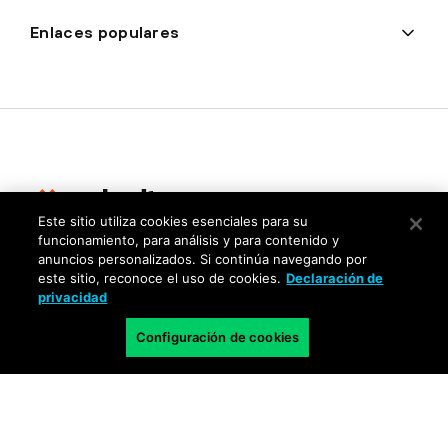
Enlaces populares
Este sitio utiliza cookies esenciales para su
funcionamiento, para análisis y para contenido y
Privacidad
anuncios personalizados. Si continúa navegando por
este sitio, reconoce el uso de cookies.
Declaración de
Centro de confianza
privacidad
Términos de uso
Configuración de cookies
Documentos
Copyright © 2026 Palo Alto Networks. Todos los derechos
reservados.
ES