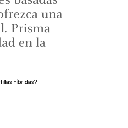
nes basadas
ofrezca una
l. Prisma
dad en la
illas híbridas?