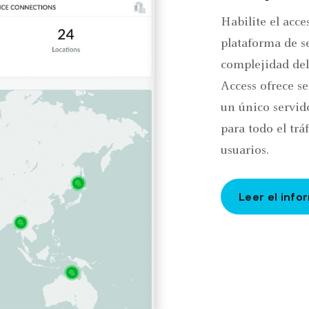
Habilite el acce
plataforma de s
complejidad del
Access ofrece s
un único servid
para todo el tráf
usuarios.
Leer el info