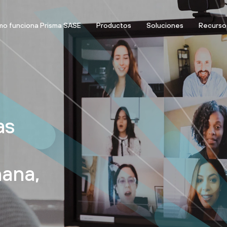
o funciona Prisma SASE
Productos
Soluciones
Recurso
as
ana,