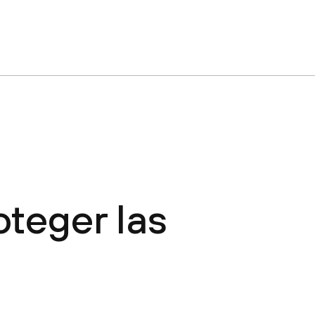
oteger las
s