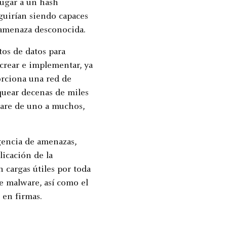
lugar a un hash
guirían siendo capaces
 amenaza desconocida.
tos de datos para
crear e implementar, ya
orciona una red de
oquear decenas de miles
ware de uno a muchos,
gencia de amenazas,
plicación de la
 cargas útiles por toda
e malware, así como el
 en firmas.