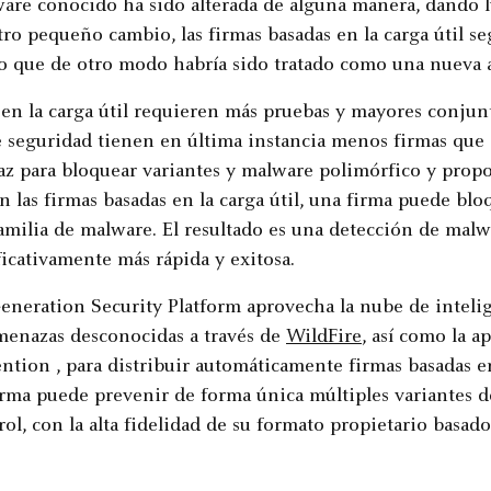
ware conocido ha sido alterada de alguna manera, dando 
o pequeño cambio, las firmas basadas en la carga útil se
 lo que de otro modo habría sido tratado como una nueva
 en la carga útil requieren más pruebas y mayores conjun
e seguridad tienen en última instancia menos firmas que 
caz para bloquear variantes y malware polimórfico y prop
 las firmas basadas en la carga útil, una firma puede bl
familia de malware. El resultado es una detección de mal
icativamente más rápida y exitosa.
eneration Security Platform aprovecha la nube de inteli
amenazas desconocidas a través de
WildFire
, así como la a
ntion , para distribuir automáticamente firmas basadas en
orma puede prevenir de forma única múltiples variantes d
ol, con la alta fidelidad de su formato propietario basado