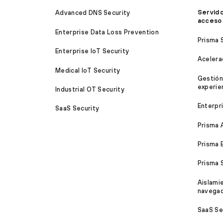
Servido
Advanced DNS Security
acceso
Enterprise Data Loss Prevention
Prisma 
Enterprise IoT Security
Acelera
Medical IoT Security
Gestión
experien
Industrial OT Security
Enterpr
SaaS Security
Prisma 
Prisma 
Prisma
Aislami
navega
SaaS Se