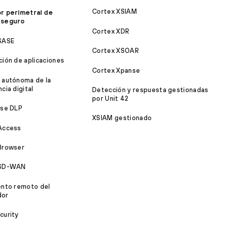
Cortex XSIAM
r perimetral de
 seguro
Cortex XDR
SASE
Cortex XSOAR
ción de aplicaciones
Cortex Xpanse
 autónoma de la
cia digital
Detección y respuesta gestionadas
por Unit 42
ise DLP
XSIAM gestionado
Access
Browser
 SD-WAN
ento remoto del
dor
curity