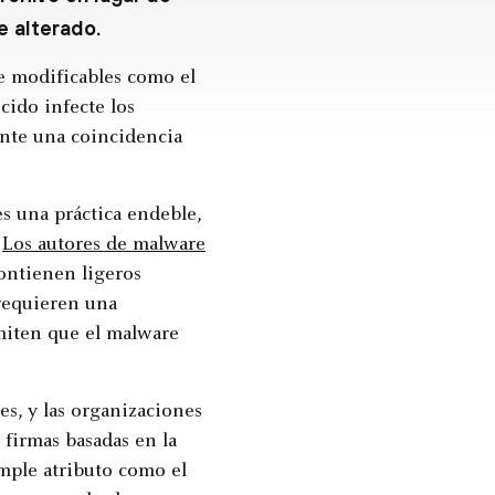
e alterado.
te modificables como el
ido infecte los
ente una coincidencia
es una práctica endeble,
.
Los autores de malware
ontienen ligeros
 requieren una
rmiten que el malware
s, y las organizaciones
 firmas basadas en la
imple atributo como el