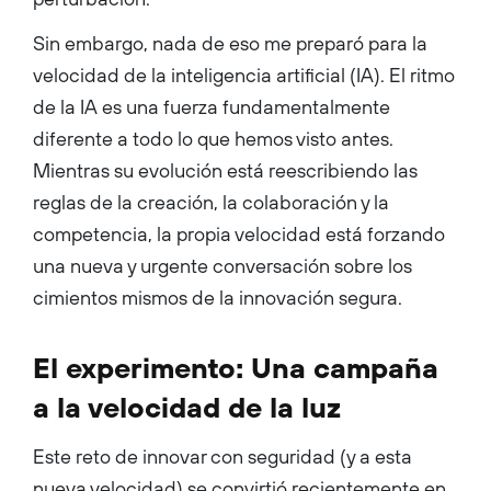
General Manager at Qualtrics,
and 14 years at Microsoft, as
Sin embargo, nada de eso me preparó para la
General Manager of Microsoft
365 and Teams, driving global
velocidad de la inteligencia artificial (IA). El ritmo
product marketing efforts.
Kelly holds an MBA from
de la IA es una fuerza fundamentalmente
Harvard Business School and
a Bachelor of Science in
diferente a todo lo que hemos visto antes.
Chemical Engineering from
Washington State
Mientras su evolución está reescribiendo las
University....
reglas de la creación, la colaboración y la
competencia, la propia velocidad está forzando
una nueva y urgente conversación sobre los
cimientos mismos de la innovación segura.
El experimento: Una campaña
a la velocidad de la luz
Este reto de innovar con seguridad (y a esta
nueva velocidad) se convirtió recientemente en