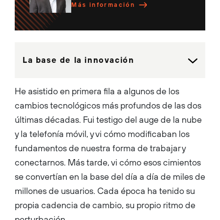
initiatives, establishing Palo
Más información
Alto Networks as the foremost
authority in AI and
cybersecurity. By leading the
company’s global marketing
efforts, Kelly aims to position
Palo Alto Networks as the go-
to platform for cutting-edge,
La base de la innovación
AI-powered security
solutions. Kelly is a tenured
marketing executive with a
diverse background spanning
He asistido en primera fila a algunos de los
top tech companies. Prior to
joining Palo Alto Networks, he
cambios tecnológicos más profundos de las dos
served as the CMO at
Zendesk, where he led
últimas décadas. Fui testigo del auge de la nube
marketing, communications
and sales development teams
y la telefonía móvil, y vi cómo modificaban los
and was the General Manager
of the online business
fundamentos de nuestra forma de trabajar y
segment. As the Vice
President for Google
conectarnos. Más tarde, vi cómo esos cimientos
Workspace, he oversaw global
marketing functions, including
se convertían en la base del día a día de miles de
brand management, product
marketing, demand
millones de usuarios. Cada época ha tenido su
generation, growth
propia cadencia de cambio, su propio ritmo de
strategies, and analyst
relations. Kelly served as
perturbación.
Executive Vice President and