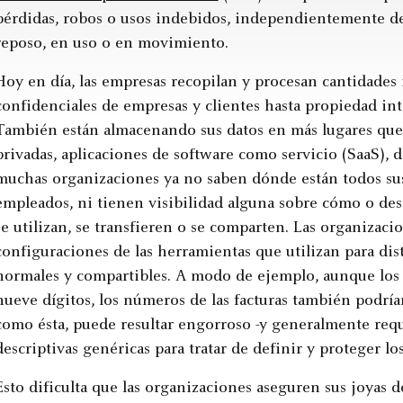
pérdidas, robos o usos indebidos, independientemente de
reposo, en uso o en movimiento.
Hoy en día, las empresas recopilan y procesan cantidades
confidenciales de empresas y clientes hasta propiedad inte
También están almacenando sus datos en más lugares que 
privadas, aplicaciones de software como servicio (SaaS), d
muchas organizaciones ya no saben dónde están todos sus 
empleados, ni tienen visibilidad alguna sobre cómo o desd
se utilizan, se transfieren o se comparten. Las organizac
configuraciones de las herramientas que utilizan para dist
normales y compartibles. A modo de ejemplo, aunque los 
nueve dígitos, los números de las facturas también podría
como ésta, puede resultar engorroso -y generalmente requ
descriptivas genéricas para tratar de definir y proteger los
Esto dificulta que las organizaciones aseguren sus joyas d